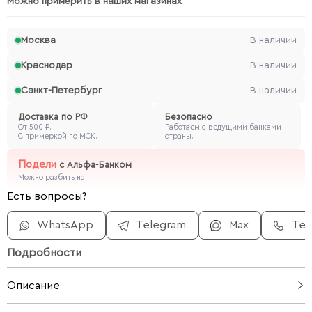
Можно примерить в наших магазинах
Москва
В наличии
Краснодар
В наличии
Санкт-Петербург
В наличии
Доставка по РФ
Безопасно
От 500 ₽.
Работаем с ведущими банками
С примеркой по МСК.
страны.
Подели
с
Альфа-Банком
Можно разбить на
Есть вопросы?
WhatsApp
Telegram
Max
Те
Подробности
Описание