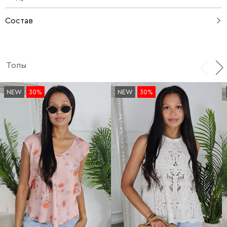
Состав
63% вискоза, 37% нейлон
Топы
NEW
30%
NEW
30%