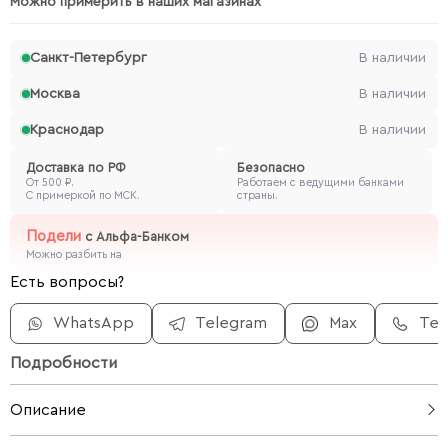
Можно примерить в наших магазинах
Санкт-Петербург
В наличии
Москва
В наличии
Краснодар
В наличии
Доставка по РФ
Безопасно
От 500 ₽.
Работаем с ведущими банками
С примеркой по МСК.
страны.
Подели
с
Альфа-Банком
Можно разбить на
Есть вопросы?
WhatsApp
Telegram
Max
Те
Подробности
Описание