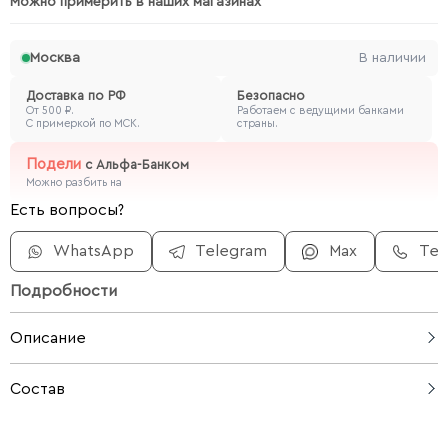
Можно примерить в наших магазинах
Москва
В наличии
Доставка по РФ
Безопасно
От 500 ₽.
Работаем с ведущими банками
С примеркой по МСК.
страны.
Подели
с
Альфа-Банком
Можно разбить на
Есть вопросы?
WhatsApp
Telegram
Max
Те
Подробности
Описание
Классические хлопковые шорты прямого кроя — это
Состав
удобная и практичная основа для любого летнего
гардероба. Натуральный хлопок дышит и приятен на
62% вискоза, 38% лен
ощупь, а аккуратная длина делает их подходящими для